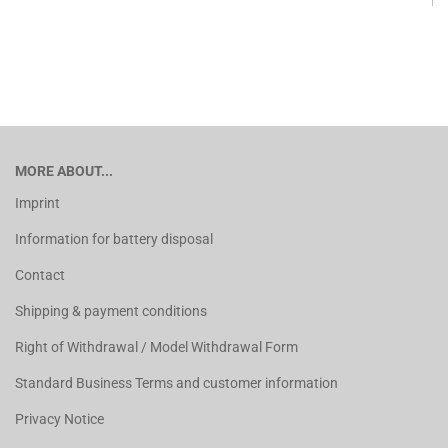
MORE ABOUT...
Imprint
Information for battery disposal
Contact
Shipping & payment conditions
Right of Withdrawal / Model Withdrawal Form
Standard Business Terms and customer information
Privacy Notice